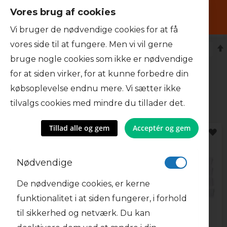
Vores brug af cookies
Search
Vi bruger de nødvendige cookies for at få
menu
vores side til at fungere. Men vi vil gerne
Sorter efter
Filtrer
bruge nogle cookies som ikke er nødvendige
for at siden virker, for at kunne forbedre din
Tilbehør
købsoplevelse endnu mere. Vi sætter ikke
tilvalgs cookies med mindre du tillader det.
Mest solgte i Tilbehør
Tillad alle og gem
Acceptér og gem
TILFØJ
TI
TIL
TI
Nødvendige
ØNSKE
Ø
De nødvendige cookies, er kerne
LISTE
LI
funktionalitet i at siden fungerer, i forhold
til sikkerhed og netværk. Du kan