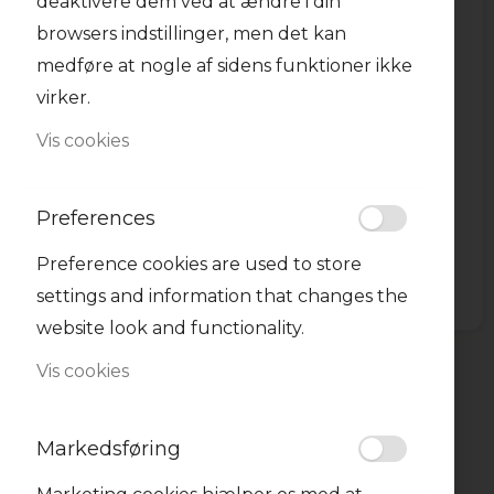
deaktivere dem ved at ændre i din
Plastglas OB Carter
Sugerør 12 mm pap
browsers indstillinger, men det kan
indpakket
medføre at nogle af sidens funktioner ikke
virker.
50 X 50 CL
50 X 40 CL
100 STK
10 STK
Vis cookies
100X30 CL
Preferences
100,00 kr.
10,00 kr.
Fra
Fra
Preference cookies are used to store
-
+
-
+
settings and information that changes the
website look and functionality.
TILFØJ
Vis cookies
TIL
ØNSKE
Markedsføring
LISTE