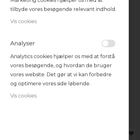
Marketing cookies hjælper os med at
tilbyde vores besøgende relevant indhold.
Vis cookies
Plastlåg kuppel m/hul Ø
95 mm 50 stk Verive
Analyser
75,00 kr.
Analytics cookies hjælper os med at forstå
vores besøgende, og hvordan de bruger
-
+
vores website. Det gør at vi kan forbedre
og optimere vores side løbende.
Vis cookies
Se alt i Tilbehør
3
varer
TILFØJ
TI