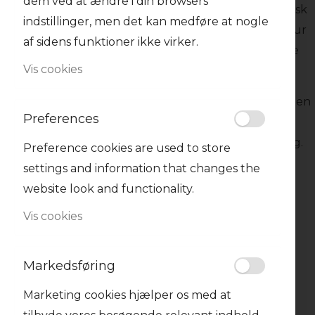
dem ved at ændre i din browsers
Fennikel- og citronpasta er en frisk og aromatisk
indstillinger, men det kan medføre at nogle
pastaret, der kombinerer den knasende tekstur
af sidens funktioner ikke virker.
og let sødlige smag af fennikel med det syrlige
Vis cookies
pift fra frisk citron.
Det er en ideel ret for dem, der søger et let, men
Preferences
samtidig smagfuldt måltid, perfekt til en
sommeraften eller som en opfriskende middag.
Preference cookies are used to store
settings and information that changes the
website look and functionality.
Vis cookies
Markedsføring
Marketing cookies hjælper os med at