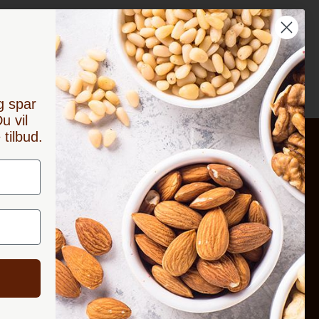
%
g spar
u vil
tilbud.
vice
Tilmeld nyhedsbrev
varing
 forsendelse
Tilmeld
urvarer