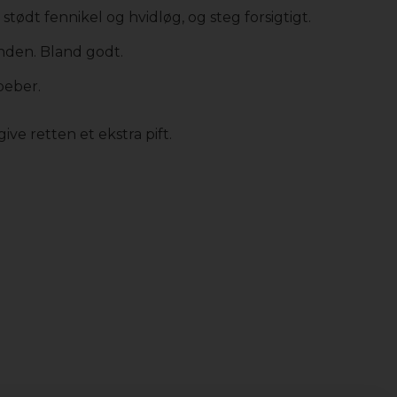
 stødt fennikel og hvidløg, og steg forsigtigt.
anden. Bland godt.
peber.
ive retten et ekstra pift.