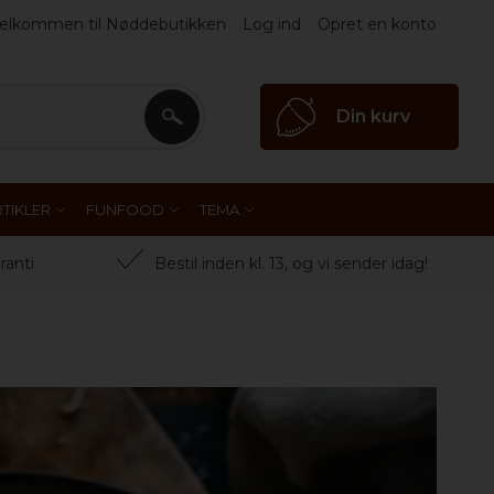
elkommen til Nøddebutikken
Log ind
Opret en konto
Din kurv
Search
TIKLER
FUNFOOD
TEMA
ranti
Bestil inden kl. 13, og vi sender idag!