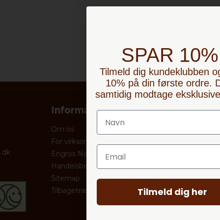
SPAR 10
Tilmeld dig kundeklubben o
10% på din første ordre. D
samtidig modtage eksklusive 
Information
Kundeser
Om os
Råd om opbe
For virksomheder
Emballage og
Email
.dk
Engros Nøddebutikken
Betaling
Handelsbetingelser
Klager og ret
Sitemap
Tilmeld dig her
Tilbagetrækninger