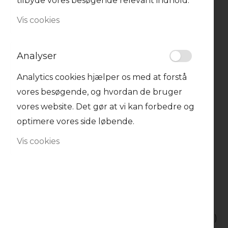
tilbyde vores besøgende relevant indhold.
Vis cookies
Analyser
Analytics cookies hjælper os med at forstå
vores besøgende, og hvordan de bruger
vores website. Det gør at vi kan forbedre og
optimere vores side løbende.
Vis cookies
Ingredienser (til 4 personer)
400g pasta (f.eks. spaghetti eller linguine)