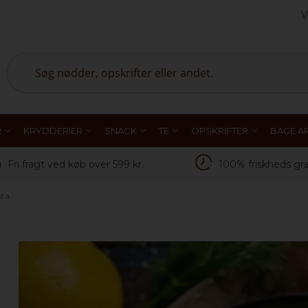
V
Search
R
KRYDDERIER
SNACK
TE
OPSKRIFTER
BAGE AR
Fri fragt ved køb over 599 kr.
100% friskheds gra
sta