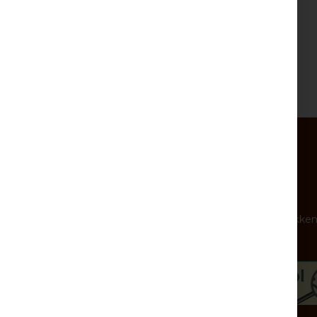
Kontakt
Nøddebutikken
Tlf. 70228047
info@nøddebutikken
Kontakt os