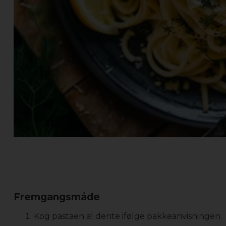
Fremgangsmåde
Kog pastaen al dente ifølge pakkeanvisningen.