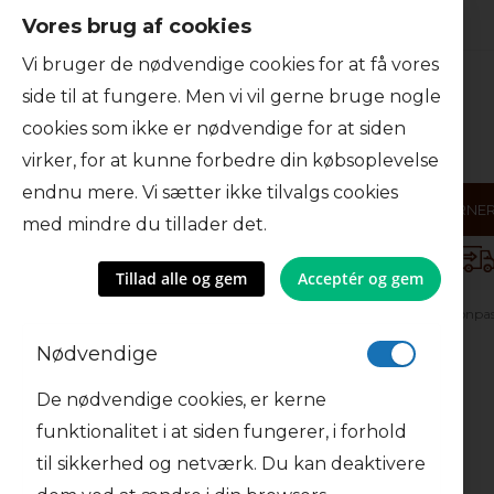
Vores brug af cookies
Skip
to
Vi bruger de nødvendige cookies for at få vores
Content
side til at fungere. Men vi vil gerne bruge nogle
cookies som ikke er nødvendige for at siden
virker, for at kunne forbedre din købsoplevelse
endnu mere. Vi sætter ikke tilvalgs cookies
NØDDER
CHOKOLADE
FRUGT
FRØ OG KERNE
med mindre du tillader det.
Danmarks største udvalg af nødder
Tillad alle og gem
Acceptér og gem
Forsiden
Opskrifter
Hovedret
Fennikel- og Citronpa
Nødvendige
De nødvendige cookies, er kerne
Fennikel- og Citronpasta
funktionalitet i at siden fungerer, i forhold
til sikkerhed og netværk. Du kan deaktivere
Om opskriften