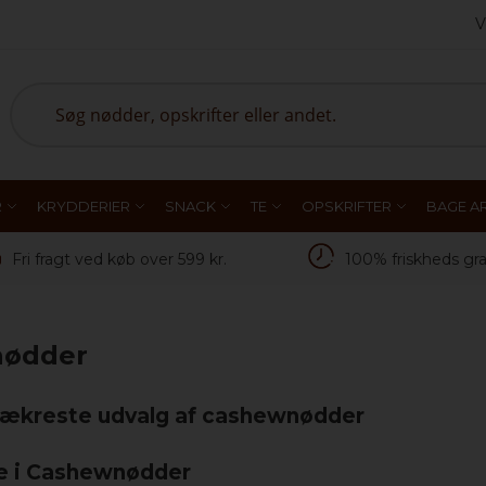
V
Search
R
KRYDDERIER
SNACK
TE
OPSKRIFTER
BAGE AR
Fri fragt ved køb over 599 kr.
100% friskheds gra
nødder
ækreste udvalg af cashewnødder
e i Cashewnødder