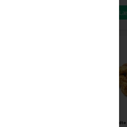
Læ
Brændte