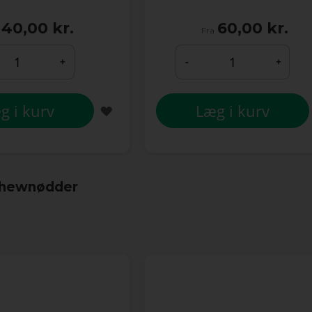
40,00 kr.
60,00 kr.
Fra
+
-
+
g i kurv
Læg i kurv
TILFØJ
TIL
ØNSKE
LISTE
ashewnødder