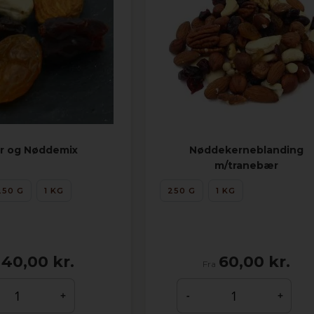
r og Nøddemix
Nøddekerneblanding
m/tranebær
250 G
1 KG
250 G
1 KG
40,00 kr.
60,00 kr.
Fra
+
-
+