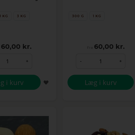
1 KG
3 KG
300 G
1 KG
60,00 kr.
60,00 kr.
Fra
+
-
+
g i kurv
Læg i kurv
TILFØJ
TIL
ØNSKE
LISTE