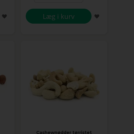
Læg i kurv
TILFØJ
TILFØJ
TIL
TIL
ØNSKE
ØNSKE
LISTE
LISTE
Cashewnødder tørristet