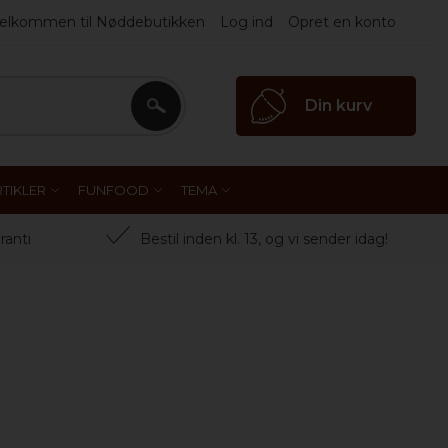
elkommen til Nøddebutikken
Log ind
Opret en konto
Din kurv
Search
TIKLER
FUNFOOD
TEMA
ranti
Bestil inden kl. 13, og vi sender idag!