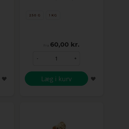
250 G
1 KG
60,00 kr.
Fra
-
+
Læg i kurv
TILFØJ
TILFØJ
TIL
TIL
ØNSKE
ØNSKE
LISTE
LISTE