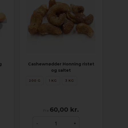
g
Cashewnødder Honning ristet
og saltet
200 G
1 KG
3 KG
60,00 kr.
Fra
-
+