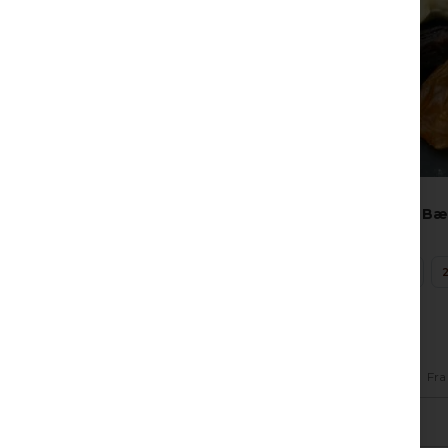
Bæ
125 G
Fra
-