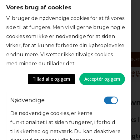
Vores brug af cookies
Skip
to
Vi bruger de nødvendige cookies for at få vores
Content
side til at fungere. Men vi vil gerne bruge nogle
cookies som ikke er nødvendige for at siden
virker, for at kunne forbedre din købsoplevelse
endnu mere. Vi sætter ikke tilvalgs cookies
NØDDER
CHOKOLADE
FRUGT
FRØ OG KERNE
med mindre du tillader det.
Danmarks største udvalg af nødder
Tillad alle og gem
Acceptér og gem
Forsiden
Nødder
Nøddesorter
Cashewnødder
Nødvendige
Cashew
Filtrer efter
De nødvendige cookies, er kerne
PRIS
Danmarks l
funktionalitet i at siden fungerer, i forhold
til sikkerhed og netværk. Du kan deaktivere
Mest solgt
STØRRELSE