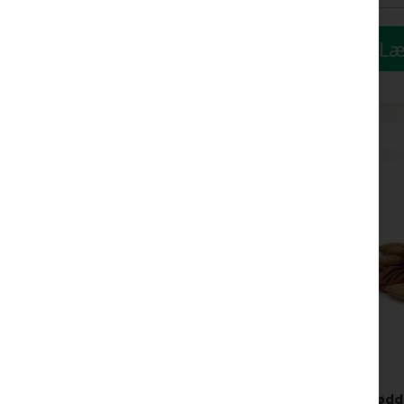
Læ
Nødd