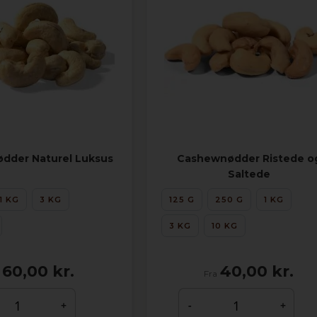
dder Naturel Luksus
Cashewnødder Ristede o
Saltede
1 KG
3 KG
125 G
250 G
1 KG
3 KG
10 KG
60,00 kr.
40,00 kr.
Fra
+
-
+