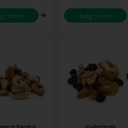
g i kurv
Læg i kurv
TILFØJ
TIL
ØNSKE
LISTE
ekerne Blanding
Studentermix