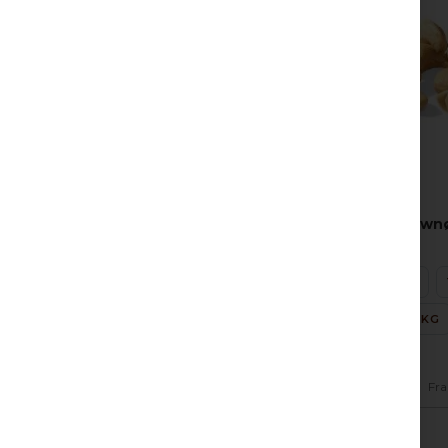
Cashewnø
200 G
22,68 KG
Fra
-