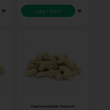
Læg i kurv
TILFØJ
TILFØJ
TIL
TIL
ØNSKE
ØNSKE
LISTE
LISTE
Cashewnødder Naturel