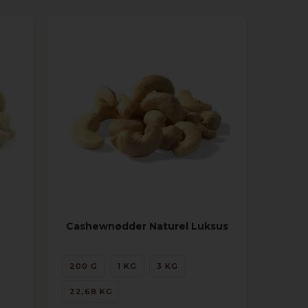
Cashewnødder Naturel Luksus
200 G
1 KG
3 KG
22,68 KG