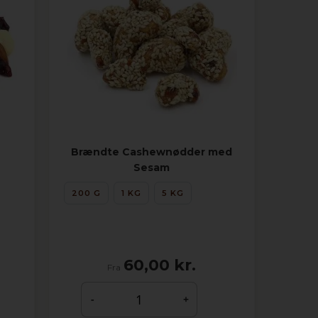
Brændte Cashewnødder med
Sesam
200 G
1 KG
5 KG
60,00 kr.
Fra
-
+