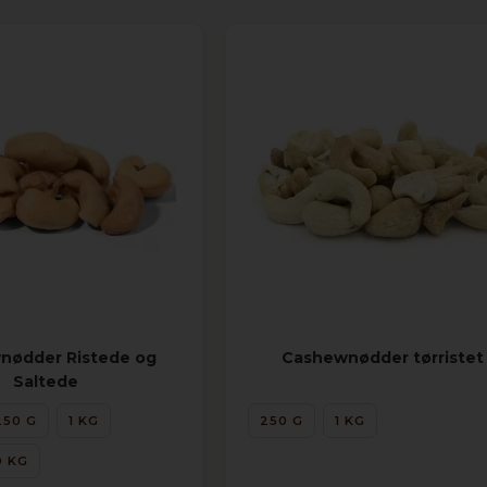
nødder Ristede og
Cashewnødder tørristet
Saltede
250 G
1 KG
250 G
1 KG
0 KG