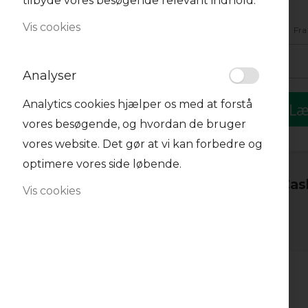
tilbyde vores besøgende relevant indhold.
Vis cookies
Fra
-
Analyser
Analytics cookies hjælper os med at forstå
Læ
vores besøgende, og hvordan de bruger
vores website. Det gør at vi kan forbedre og
optimere vores side løbende.
Se alt i C
Vis cookies
12
varer