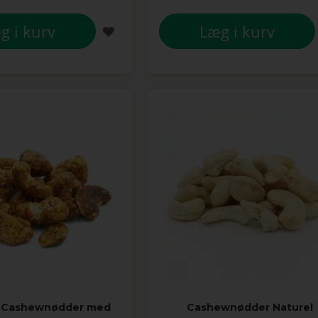
g i kurv
Læg i kurv
TILFØJ
TIL
ØNSKE
LISTE
 Cashewnødder med
Cashewnødder Naturel