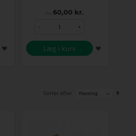
60,00 kr.
Fra
-
+
Læg i kurv
TILFØJ
TILFØJ
TIL
TIL
ØNSKE
ØNSKE
LISTE
LISTE
Falde
Sorter efter
orden